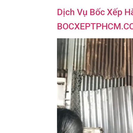
Dịch Vụ Bốc Xếp H
BOCXEPTPHCM.CO