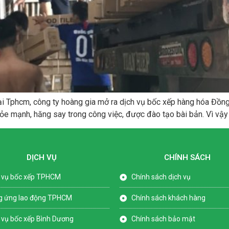
ại Tphcm, công ty hoàng gia mở ra dịch vụ bốc xếp hàng hóa Đồn
e mạnh, hăng say trong công việc, được đào tạo bài bản. Vì vậy 
DỊCH VỤ
CHÍNH SÁCH
 vụ bốc xếp TPHCM
Chính sách dịch vụ
g ứng lao động TPHCM
Chính sách khách hàng
 vụ bốc xếp Bình Dương
Chính sách bảo mật