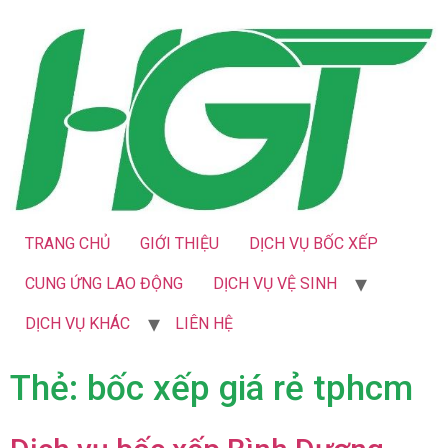
TRANG CHỦ
GIỚI THIỆU
DỊCH VỤ BỐC XẾP
CUNG ỨNG LAO ĐỘNG
DỊCH VỤ VỆ SINH
DỊCH VỤ KHÁC
LIÊN HỆ
Thẻ:
bốc xếp giá rẻ tphcm