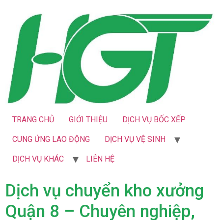
TRANG CHỦ
GIỚI THIỆU
DỊCH VỤ BỐC XẾP
CUNG ỨNG LAO ĐỘNG
DỊCH VỤ VỆ SINH
DỊCH VỤ KHÁC
LIÊN HỆ
Dịch vụ chuyển kho xưởng
Quận 8 – Chuyên nghiệp,