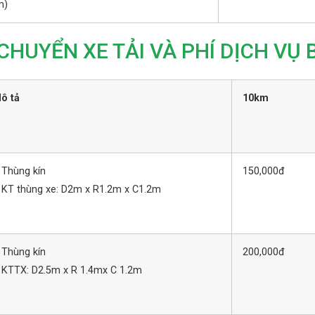
m)
CHUYỂN XE TẢI VÀ PHÍ DỊCH VỤ 
ô tả
10km
 Thùng kín
150,000đ
 KT thùng xe: D2m x R1.2m x C1.2m
 Thùng kín
200,000đ
 KTTX: D2.5m x R 1.4mx C 1.2m