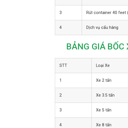
3
Rút container 40 feet
4
Dịch vụ cẩu hàng
BẢNG GIÁ BỐC 
STT
Loại Xe
1
Xe 2 tấn
2
Xe 3.5 tấn
3
Xe 5 tấn
4
Xe 8 tấn