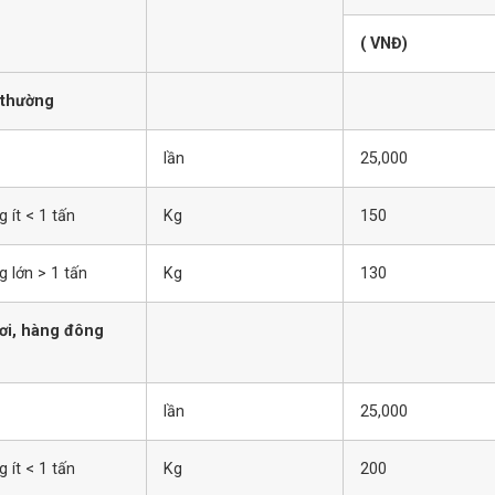
( VNĐ)
 thường
lần
25,000
 ít < 1 tấn
Kg
150
g lớn > 1 tấn
Kg
130
ơi, hàng đông
lần
25,000
 ít < 1 tấn
Kg
200