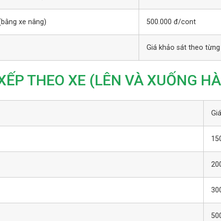
 (bằng xe nâng)
500.000 đ/cont
Giá khảo sát theo từng
XẾP THEO XE (LÊN VÀ XUỐNG H
Gi
15
20
30
50