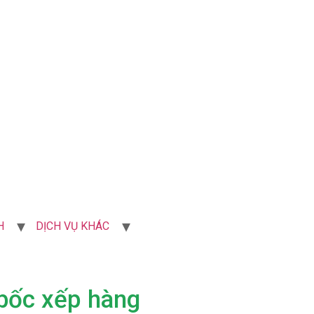
H
DỊCH VỤ KHÁC
bốc xếp hàng